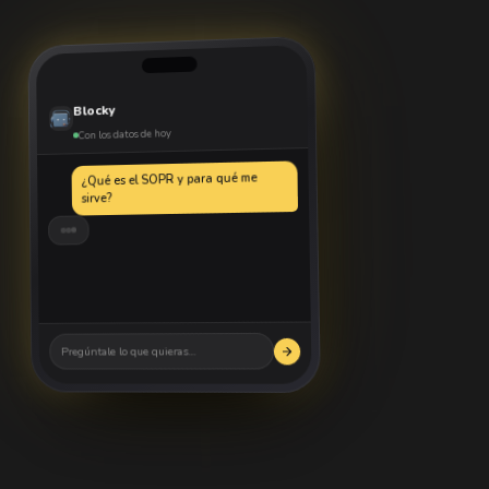
Blocky
Con los datos de hoy
¿Qué es el SOPR y para qué me
sirve?
Compara a qué precio se vendieron
hoy las monedas frente a lo que
costaron cuando se compraron.
Pregúntale lo que quieras…