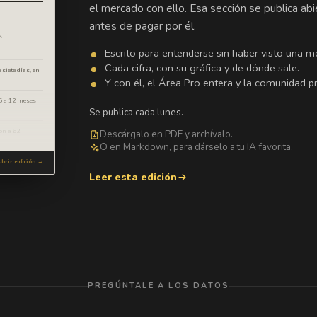
el mercado con ello. Esa sección se publica ab
antes de pagar por él.
A
Escrito para entenderse sin haber visto una mé
Cada cifra, con su gráfica y de dónde sale.
 siete días, en
Y con él, el Área Pro entera y la comunidad pr
 6 a 12 meses
Se publica cada lunes.
on a 62
Descárgalo en PDF y archívalo.
O en Markdown, para dárselo a tu IA favorita.
brir edición →
Leer esta edición
PREGÚNTALE A LOS DATOS