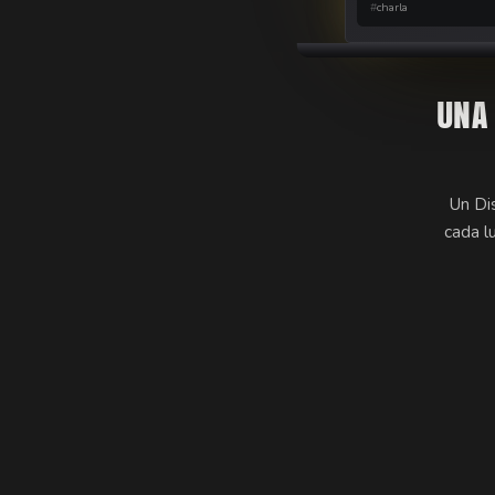
#
charla
UNA
Un Dis
cada l