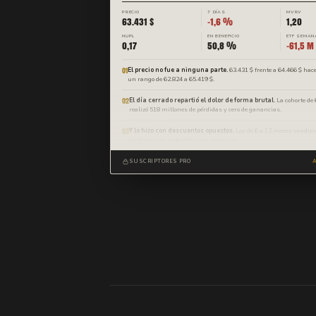
PRECIO
7 DÍAS
MVRV
63.431 $
−1,6 %
1,20
NUPL
EN BENEFICIO
ETF SEMAN
0,17
50,8 %
−61,5 M
01
El precio no fue a ninguna parte.
63.431 $ frente a 64.466 $ hace
un rango de 62.824 a 65.419 $.
02
El día cerrado repartió el dolor de forma brutal.
La cohorte de
realizó 518 millones de pérdidas y cero de ganancias.
03
Y lo hizo con descuentos opuestos.
Los de 6 a 12 meses vendier
céntimos por cada dólar que pagaron.
SUSCRIPTORES PRO
A