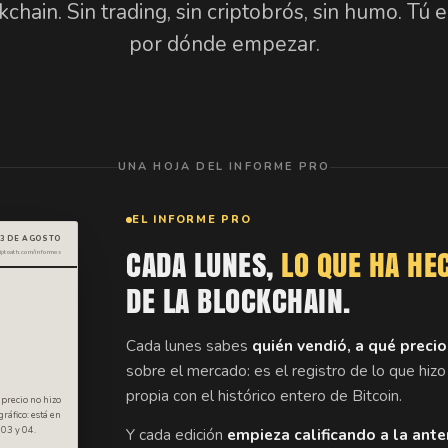
kchain. Sin trading, sin criptobrós, sin humo. Tú e
por dónde empezar.
UNA HOJA DEL INFORME PRO
EL INFORME PRO
 3 DE AGOSTO
CADA LUNES,
LO QUE HA HE
riptoath.com/informes
DE LA BLOCKCHAIN.
Cada lunes sabes
quién vendió, a qué preci
sobre el mercado: es el registro de lo que hizo
propia con el histórico entero de Bitcoin.
precio no hizo
ráfico: está en
 03 y 04.
Y cada edición
empieza calificando a la ante