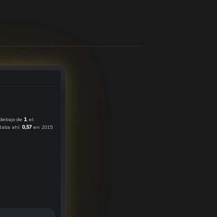
 debajo de
1
, el
staba ahí:
0,57
en 2015