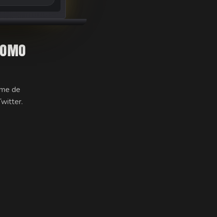
COMO
orme de
witter.