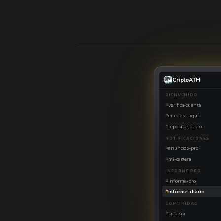
CriptoATH
BIENVENIDO
#
verifica-cuenta
#
empieza-aquí
#
repositorio-pro
NOTIFICACIONES
#
anuncios-pro
#
mi-cartera
INFORME PRO
#
informe-pro
#
informe-diario
COMUNIDAD
#
la-tasca