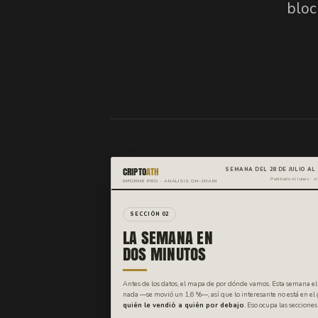
bloc
CRIPTO
ATH
SEMANA DEL 28 DE JULIO AL
Publicado el lunes · c
INFORME PRO · ANÁLISIS ON-CHAIN
SECCIÓN 02
LA SEMANA EN
DOS MINUTOS
Antes de los datos, el mapa de por dónde vamos. Esta semana el 
nada —se movió un 1,6 %—, así que lo interesante no está en el g
quién le vendió a quién por debajo
. Eso ocupa las secciones