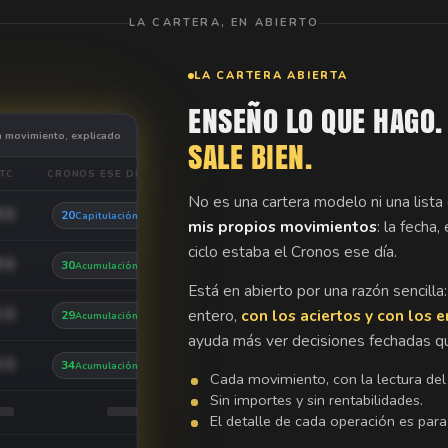
LA CARTERA, EN ABIERTO
LA CARTERA ABIERTA
ENSEÑO LO QUE HAGO
 movimiento, explicado
SALE BIEN.
TC
CRONOS ESE DÍA
No es una cartera modelo ni una list
8 $
20
Capitulación
mis propios movimientos
: la fecha
ciclo estaba el Cronos ese día.
9 $
30
Acumulación
Está en abierto por una razón sencill
entero,
con los aciertos y con los e
2 $
29
Acumulación
ayuda más ver decisiones fechadas que
3 $
34
Acumulación
Cada movimiento, con la lectura del
Sin importes y sin rentabilidades.
El detalle de cada operación es para