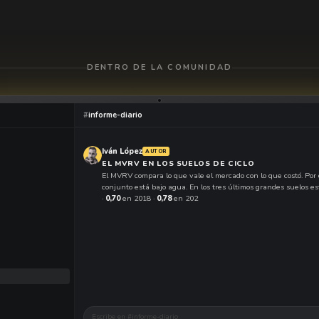
DENTRO DE LA COMUNIDAD
#
informe-diario
Iván López
AUTOR
EL MVRV EN LOS SUELOS DE CICLO
El MVRV compara lo que vale el mercado con lo que costó. Por
conjunto está bajo agua. En los tres últimos grandes suelos e
·
0,70
en 2018 ·
0,78
en 2022.
❤️
3
Iván López
AUTOR